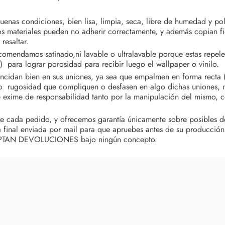
uenas condiciones, bien lisa, limpia, seca, libre de humedad y pol
os materiales pueden no adherir correctamente, y además copian fie
resaltar.
omendamos satinado,ni lavable o ultralavable porque estas repelen
lo) para lograr porosidad para recibir luego el wallpaper o vinilo.
cidan bien en sus uniones, ya sea que empalmen en forma recta (wa
ad o rugosidad que compliquen o desfasen en algo dichas uniones, 
exime de responsabilidad tanto por la manipulación del mismo, 
cada pedido, y ofrecemos garantía únicamente sobre posibles def
 final enviada por mail para que apruebes antes de su producción
ACEPTAN DEVOLUCIONES bajo ningún concepto.