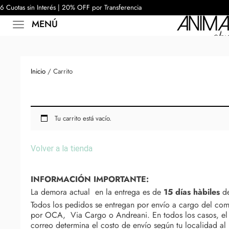
6 Cuotas sin Interés | 20% OFF por Transferencia
MENÚ
Inicio
/ Carrito
Tu carrito está vacío.
Volver a la tienda
INFORMACIÓN IMPORTANTE:
La demora actual en la entrega es de
15 días hàbiles
de
Todos los pedidos se entregan por envío a cargo del com
por OCA, Via Cargo o Andreani. En todos los casos, el m
correo determina el costo de envío según tu localidad a