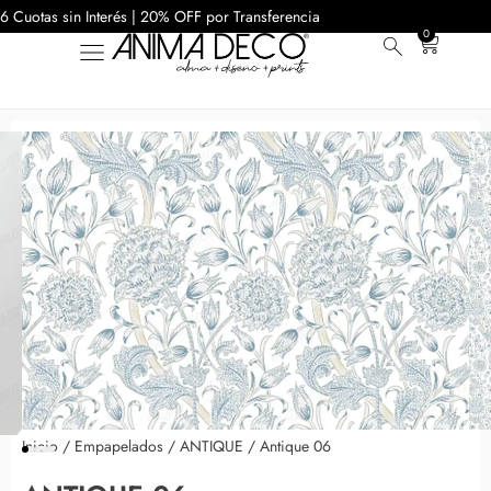
6 Cuotas sin Interés | 20% OFF por Transferencia
0
Inicio
/
Empapelados
/
ANTIQUE
/ Antique 06