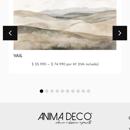
VAIL
$
55.990
–
$
74.990
por M² (IVA incluido)