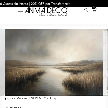
6 Cuotas sin Interés | 20% OFF por Transferencia
0
Inicio
/
Murales
/
SERENITY
/ Aroy