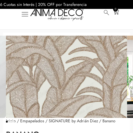
6 Cuotas sin Interés | 20% OFF por Transferencia
0
Inicio
/
Empapelados
/
SIGNATURE by Adrián Diez
/ Banano