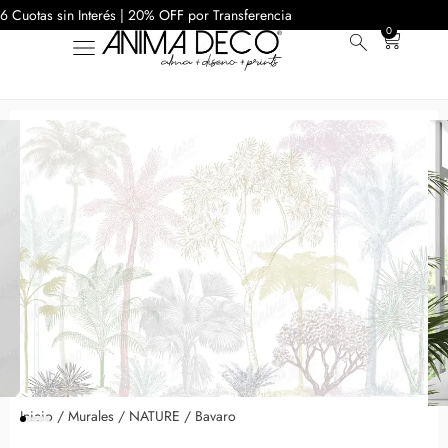
6 Cuotas sin Interés | 20% OFF por Transferencia
0
Inicio
/
Murales
/
NATURE
/ Bavaro