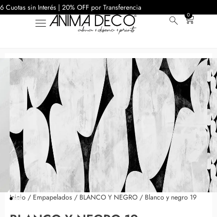
6 Cuotas sin Interés | 20% OFF por Transferencia
0
Inicio
/
Empapelados
/
BLANCO Y NEGRO
/ Blanco y negro 19