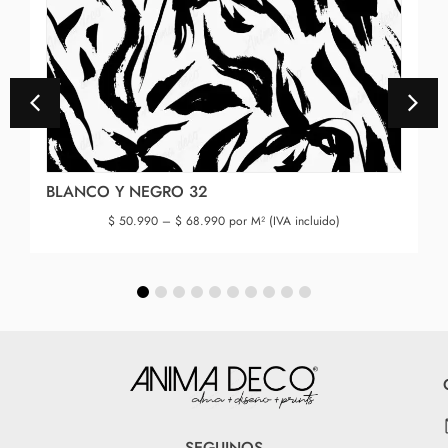
BLANCO Y NEGRO 32
$
50.990
–
$
68.990
por M² (IVA incluido)
SEGUINOS