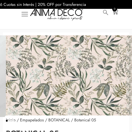
6 Cuotas sin Interés | 20% OFF por Transferencia
0
Inicio
/
Empapelados
/
BOTANICAL
/ Botanical 05