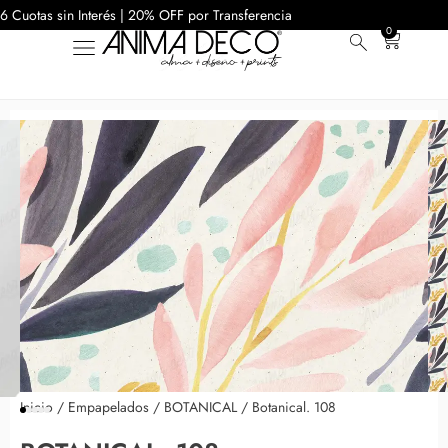
6 Cuotas sin Interés | 20% OFF por Transferencia
0
Inicio
/
Empapelados
/
BOTANICAL
/ Botanical. 108