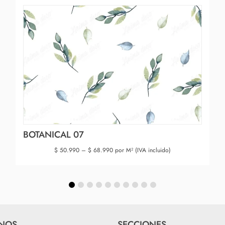
BOTANICAL 07
$
50.990
–
$
68.990
por M² (IVA incluido)
NOS
SECCIONES