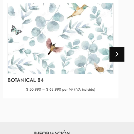
BOTANICAL 84
$
50.990
–
$
68.990
por M² (IVA incluido)
INFORMACIÓN