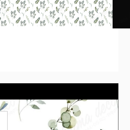
os impresos pueden diferir según la calibración de cada
tu pared con el cotizador eligiendo el material.