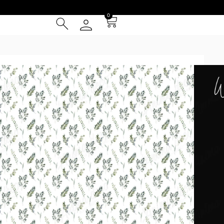
0
otanical 01
² (IVA INCLUIDO)
Tarjeta de Crédito
cia
 Entrega **
instalación
el patrón se repite cada 1m y se presentan en paños de 1 m
ed (por ej. la foto 2 simula una pared de 4.5x3m). Los