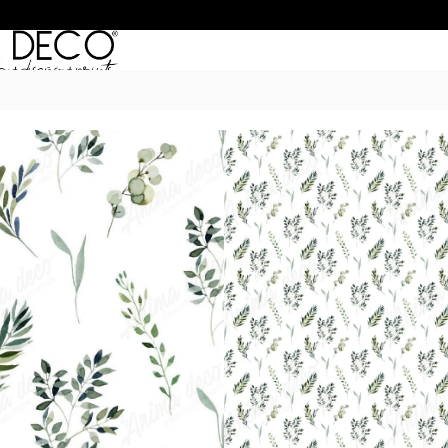
Inicio
/
Empapelados
/
BOTANICAL
/ B
BOTANICAL 01
$
50.990
–
$
68.990
POR M
6 Cuotas sin Interés con 
20% OFF por Transferen
15 días hábiles Plazo de
Incluye instrucciones de 
*Las imágenes son ilustrativas: 
de ancho por el alto de tu par