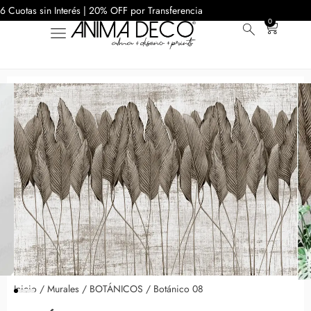
6 Cuotas sin Interés | 20% OFF por Transferencia
0
Inicio
/
Murales
/
BOTÁNICOS
/ Botánico 08