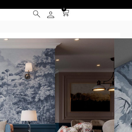
0
cyan
² (IVA INCLUIDO)
Tarjeta de Crédito
cia
 Entrega **
instalación
otizador y obtené una muestra* a escala real según tus
 pared excede los 5m de ancho o 3.50m de alto no será