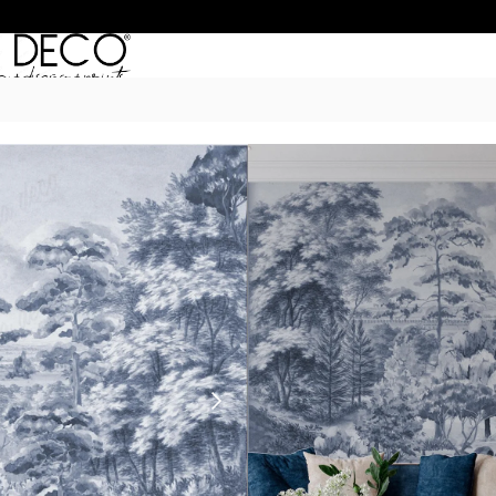
Inicio
/
Murales
/
PAYSAGES
/ Bridge 
BRIDGE CYAN
$
55.990
–
$
74.990
POR M
6 Cuotas sin Interés con 
20% OFF por Transferen
15 días hábiles Plazo de
Incluye instrucciones de 
Presupuesta tu pared con el c
dimensiones. IMPORTANTE:Si tu