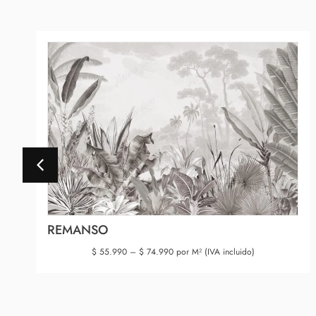
REMANSO
$
55.990
–
$
74.990
por M² (IVA incluido)