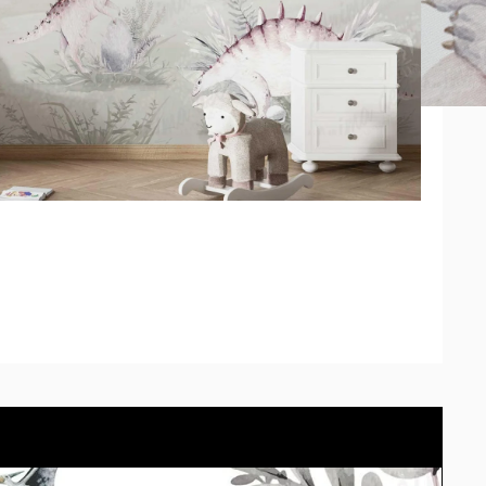
 pedido se adaptará el modelo correctamente. *Los tonos
 según la calibración de cada pantalla. También podes
 tu propio espacio con el simulador.