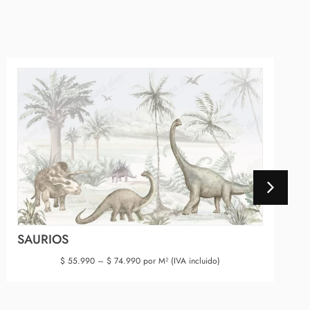
SAURIOS
$
55.990
–
$
74.990
por M² (IVA incluido)