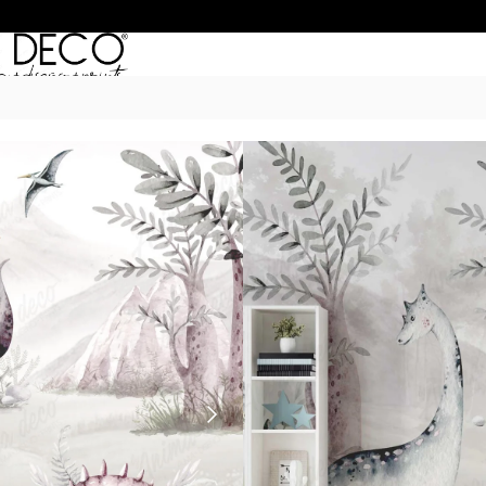
Inicio
/
Murales
/
MUNDO INFANTIL
/
DINOSTERRA
$
55.990
–
$
74.990
POR M
6 Cuotas sin Interés con 
20% OFF por Transferen
15 días hábiles Plazo de
Incluye instrucciones de 
Presupuesta tu pared con el c
dimensiones. Si son paredes m