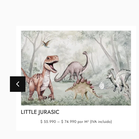
LITTLE JURASIC
$
55.990
–
$
74.990
por M² (IVA incluido)