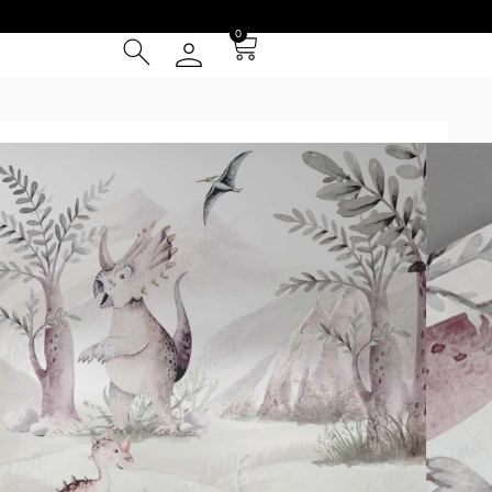
0
DINOSAURIOS
/ Dinosterra
² (IVA INCLUIDO)
Tarjeta de Crédito
cia
 Entrega **
instalación
otizador y obtené una muestra* a escala real según tus
uy grandes se repetirá la composición hasta cubrir las