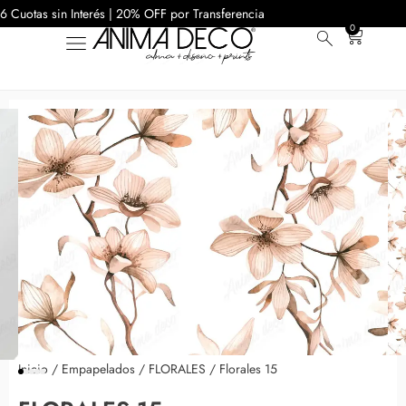
6 Cuotas sin Interés | 20% OFF por Transferencia
0
Inicio
/
Empapelados
/
FLORALES
/ Florales 15