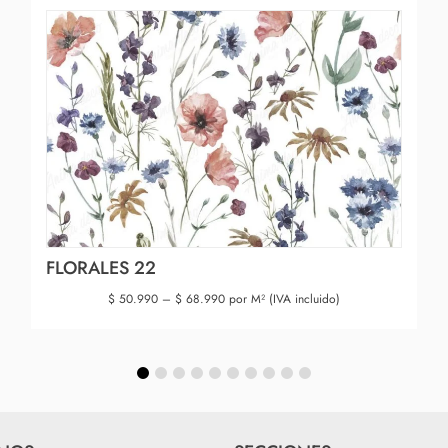
FLORALES 22
$
50.990
–
$
68.990
por M² (IVA incluido)