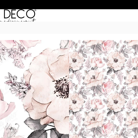
Inicio
/
Empapelados
/
FLORALES
/ Flo
FLORALES 16
$
50.990
–
$
68.990
POR M
6 Cuotas sin Interés con 
20% OFF por Transferen
15 días hábiles Plazo de
Incluye instrucciones de 
*Las imágenes son ilustrativas: 
de ancho por el alto de tu par