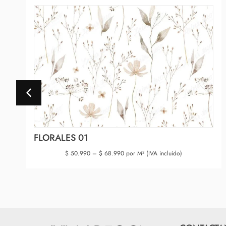
FLORALES 01
$
50.990
–
$
68.990
por M² (IVA incluido)