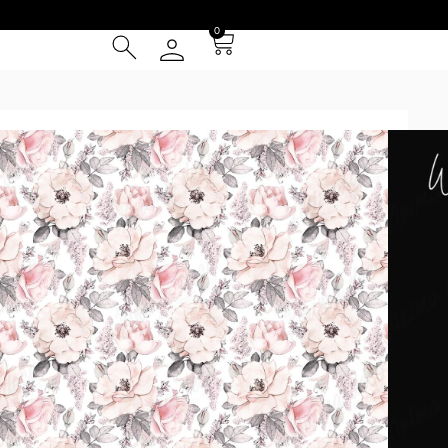
0
rales 16
² (IVA INCLUIDO)
Tarjeta de Crédito
cia
 Entrega **
instalación
el patrón se repite cada 1m y se presentan en paños de 1 m
ed (por ej. la foto 2 simula una pared de 4.5x3m). Los