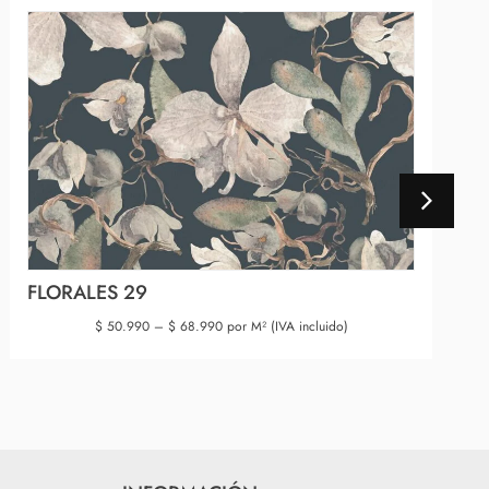
FLORALES 29
$
50.990
–
$
68.990
por M² (IVA incluido)