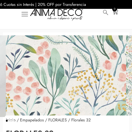
6 Cuotas sin Interés | 20% OFF por Transferencia
0
Inicio
/
Empapelados
/
FLORALES
/ Florales 32