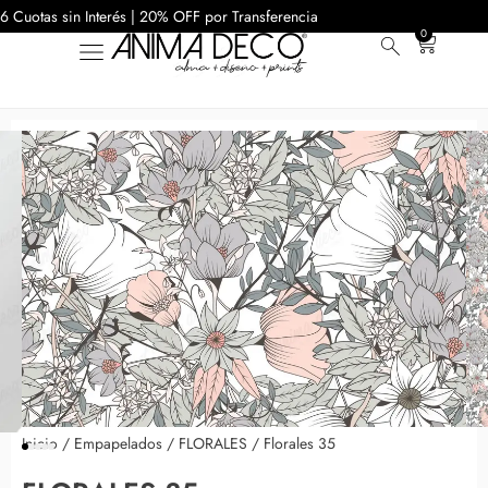
6 Cuotas sin Interés | 20% OFF por Transferencia
0
Inicio
/
Empapelados
/
FLORALES
/ Florales 35