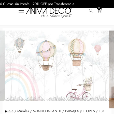
6 Cuotas sin Interés | 20% OFF por Transferencia
0
Inicio
/
Murales
/
MUNDO INFANTIL
/
PAISAJES y FLORES
/ Fun