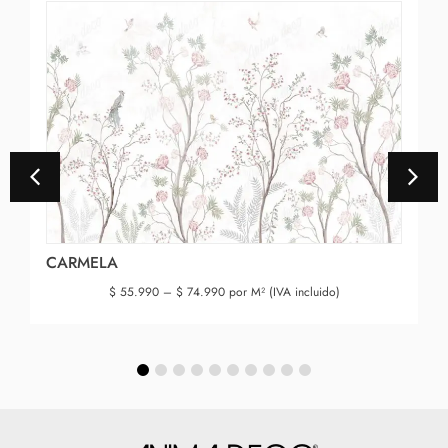
CARMELA
$
55.990
–
$
74.990
por M² (IVA incluido)