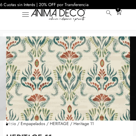
6 Cuotas sin Interés | 20% OFF por Transferencia
0
Inicio
/
Empapelados
/
HERITAGE
/ Heritage 11