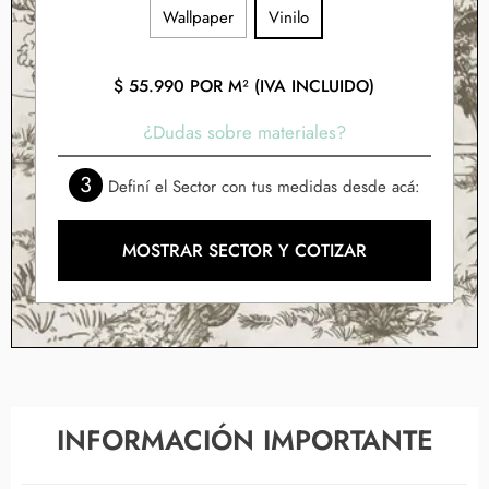
Wallpaper
Vinilo
$
55.990
POR M² (IVA INCLUIDO)
¿Dudas sobre materiales?
3
Definí el Sector con tus medidas desde acá:
MOSTRAR SECTOR Y COTIZAR
INFORMACIÓN IMPORTANTE