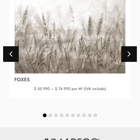
FOXES
$
55.990
–
$
74.990
por M² (IVA incluido)