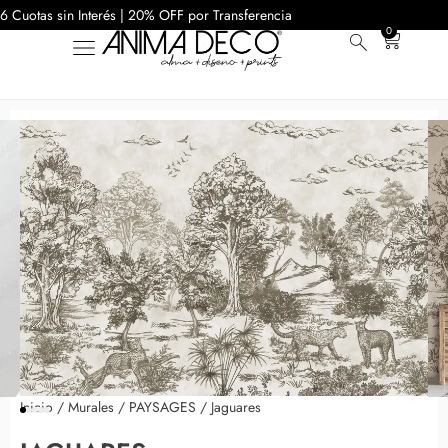
6 Cuotas sin Interés | 20% OFF por Transferencia
0
Inicio
/
Murales
/
PAYSAGES
/ Jaguares