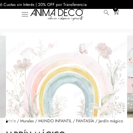
6 Cuotas sin Interés | 20% OFF por Transferencia
0
Inicio
/
Murales
/
MUNDO INFANTIL
/
FANTASÍA
/ Jardín mágico