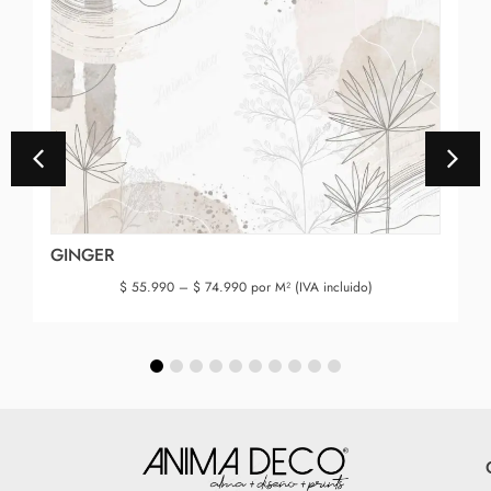
GINGER
$
55.990
–
$
74.990
por M² (IVA incluido)