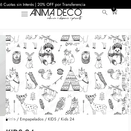
6 Cuotas sin Interés | 20% OFF por Transferencia
0
Inicio
/
Empapelados
/
KIDS
/ Kids 24