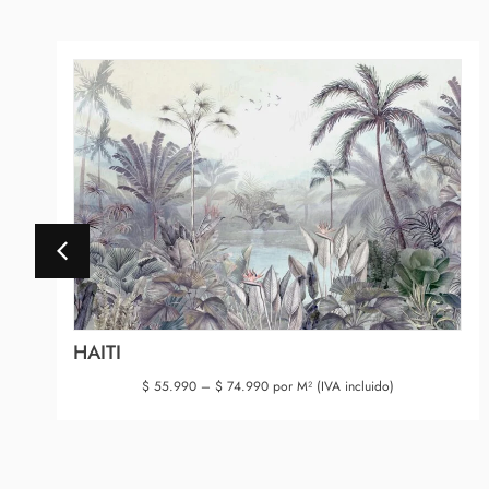
HAITI
$
55.990
–
$
74.990
por M² (IVA incluido)