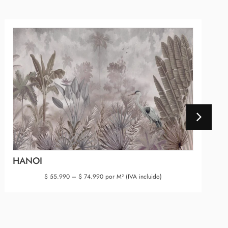
HANOI
$
55.990
–
$
74.990
por M² (IVA incluido)