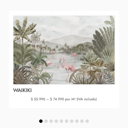
WAIKIKI
$
55.990
–
$
74.990
por M² (IVA incluido)