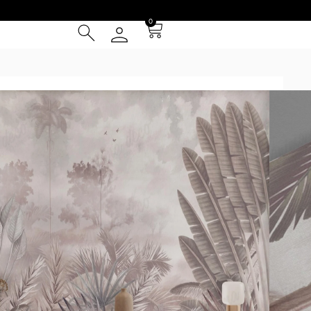
0
² (IVA INCLUIDO)
Tarjeta de Crédito
cia
 Entrega **
instalación
otizador y obtené una muestra* a escala real según tus
uy grandes se repetirá la composición hasta cubrir las