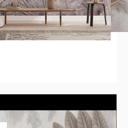
 pedido se adaptará el modelo correctamente. *Los tonos
diferir según la calibración de cada pantalla.
arlo en tu propio espacio con el simulador.