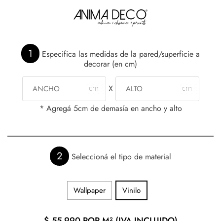
1
Especifica las medidas de la pared/superficie a
decorar (en cm)
X
* Agregá 5cm de demasía en ancho y alto
2
Seleccioná el tipo de material
Wallpaper
Vinilo
$
55.990
POR M² (IVA INCLUIDO)