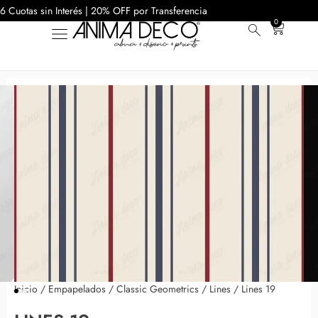
6 Cuotas sin Interés | 20% OFF por Transferencia
0
Inicio
/
Empapelados
/
Classic Geometrics
/
Lines
/ Lines 19