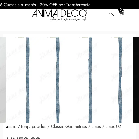
6 Cuotas sin Interés | 20% OFF por Transferencia
0
Inicio
/
Empapelados
/
Classic Geometrics
/
Lines
/ Lines 02