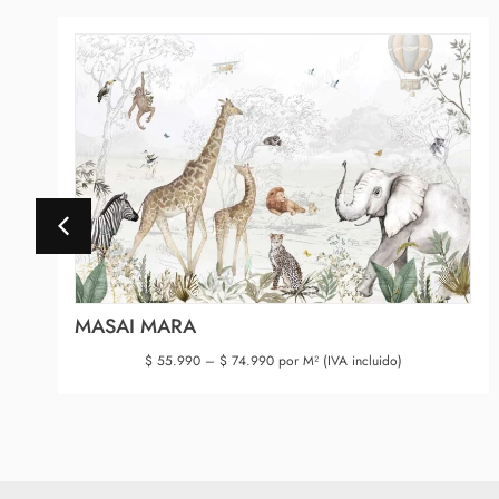
MASAI MARA
$
55.990
–
$
74.990
por M² (IVA incluido)