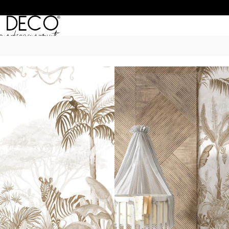
Inicio
/
Murales
/
MUNDO INFANTIL
/
MUNA
$
55.990
–
$
74.990
POR M
6 Cuotas sin Interés con 
20% OFF por Transferen
15 días hábiles Plazo de
Incluye instrucciones de 
Presupuesta tu pared con el c
dimensiones. Si son paredes m