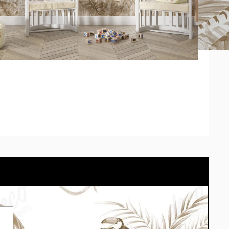
 pedido se adaptará el modelo correctamente. *Los tonos
diferir según la calibración de cada pantalla.
arlo en tu propio espacio con el simulador.