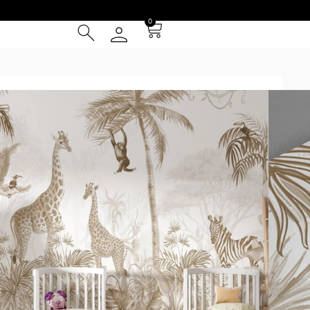
0
SAFARIS
/ Muna
² (IVA INCLUIDO)
Tarjeta de Crédito
cia
 Entrega **
instalación
otizador y obtené una muestra* a escala real según tus
uy grandes se repetirá la composición hasta cubrir las