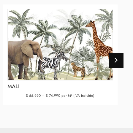
MALI
$
55.990
–
$
74.990
por M² (IVA incluido)