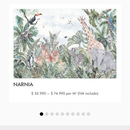
NARNIA
$
55.990
–
$
74.990
por M² (IVA incluido)