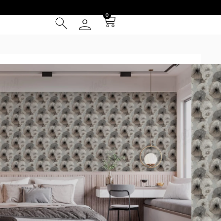
0
Adrián Diez
/ Mushrooms light
IGHT
² (IVA INCLUIDO)
Tarjeta de Crédito
cia
 Entrega **
instalación
l patrón se repite cada 1m y se presentan en paños de 1 m
ed (por ej. la foto 2 simula una pared de 4.5x3m). *Los