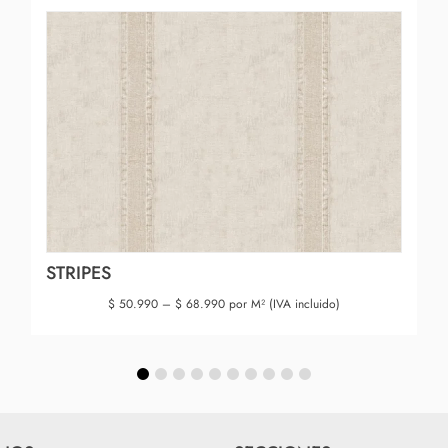
STRIPES
$
50.990
–
$
68.990
por M² (IVA incluido)