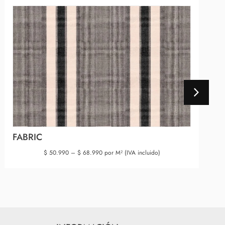
FABRIC
$
50.990
–
$
68.990
por M² (IVA incluido)