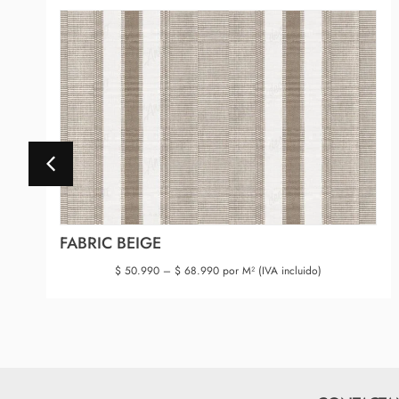
FABRIC BEIGE
$
50.990
–
$
68.990
por M² (IVA incluido)