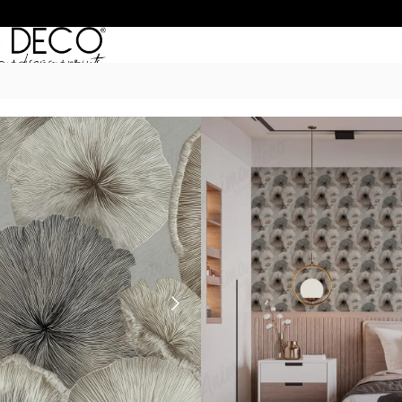
Inicio
/
Empapelados
/
SIGNATURE by 
MUSHROOMS L
$
50.990
–
$
68.990
POR M
6 Cuotas sin Interés con 
20% OFF por Transferen
15 días hábiles Plazo de
Incluye instrucciones de 
Las imágenes son ilustrativas: e
de ancho por el alto de tu par