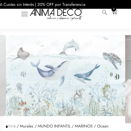
6 Cuotas sin Interés | 20% OFF por Transferencia
0
Inicio
/
Murales
/
MUNDO INFANTIL
/
MARINOS
/ Ocean