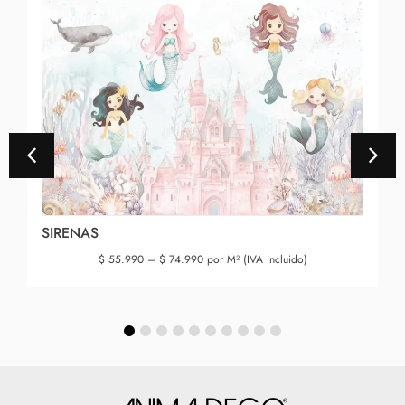
SIRENAS
$
55.990
–
$
74.990
por M² (IVA incluido)