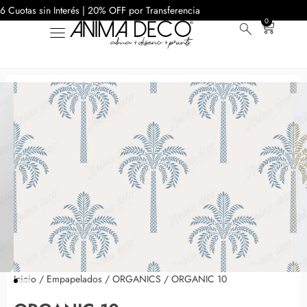
6 Cuotas sin Interés | 20% OFF por Transferencia
0
Inicio
/
Empapelados
/
ORGANICS
/ ORGANIC 10