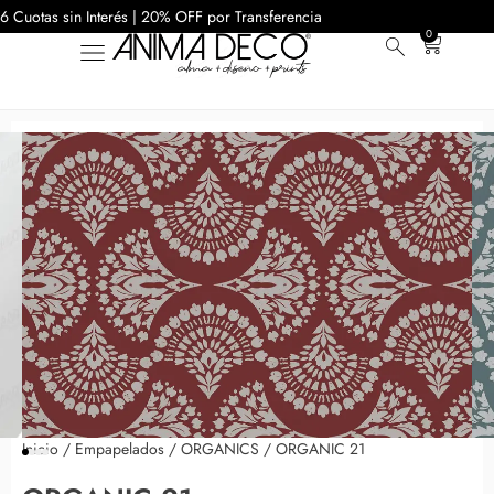
6 Cuotas sin Interés | 20% OFF por Transferencia
0
Inicio
/
Empapelados
/
ORGANICS
/ ORGANIC 21