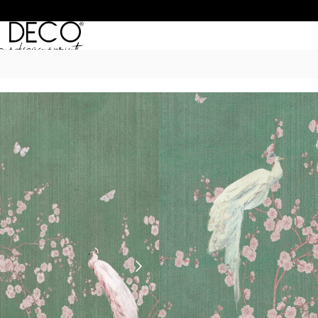
Inicio
/
Murales
/
NATURE
/ Pavos gre
PAVOS GREEN
$
55.990
–
$
74.990
POR M
6 Cuotas sin Interés con 
20% OFF por Transferen
15 días hábiles Plazo de
Incluye instrucciones de 
Presupuesta tu pared con el c
dimensiones. IMPORTANTE:Si tu