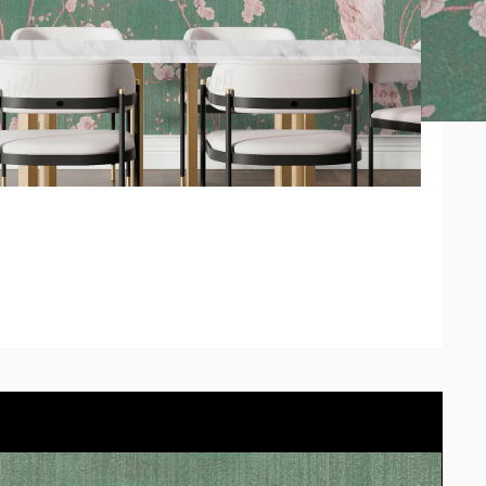
s tonos de la muestra pueden diferir según la calibración
odes probarlo en tu propio espacio con el simulador.