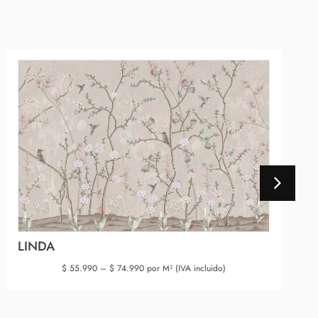
LINDA
$
55.990
–
$
74.990
por M² (IVA incluido)