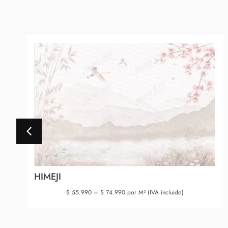
HIMEJI
$
55.990
–
$
74.990
por M² (IVA incluido)