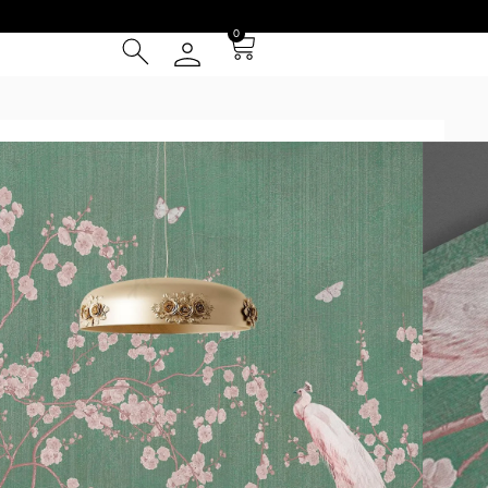
0
en
² (IVA INCLUIDO)
Tarjeta de Crédito
cia
 Entrega **
instalación
otizador y obtené una muestra* a escala real según tus
 pared excede los 4.50m de ancho o 3m de alto no será