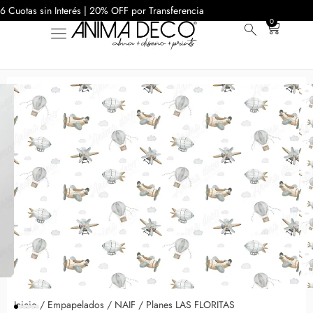
6 Cuotas sin Interés | 20% OFF por Transferencia
0
Inicio
/
Empapelados
/
NAIF
/ Planes LAS FLORITAS