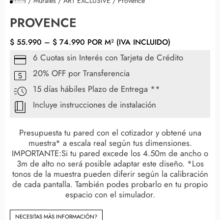
Inicio
/
Murales
/
ART EXCLUSIVE
/ Provence
PROVENCE
$
55.990
–
$
74.990
POR M² (IVA INCLUIDO)
6 Cuotas sin Interés con Tarjeta de Crédito
20% OFF por Transferencia
15 días hábiles Plazo de Entrega **
Incluye instrucciones de instalación
Presupuesta tu pared con el cotizador y obtené una
muestra* a escala real según tus dimensiones.
IMPORTANTE:Si tu pared excede los 4.50m de ancho o
3m de alto no será posible adaptar este diseño. *Los
tonos de la muestra pueden diferir según la calibración
de cada pantalla. También podes probarlo en tu propio
espacio con el simulador.
NECESITAS MÀS INFORMACIÓN?