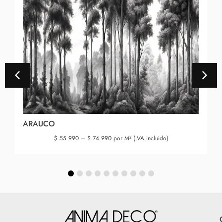
ARAUCO
$
55.990
–
$
74.990
por M² (IVA incluido)