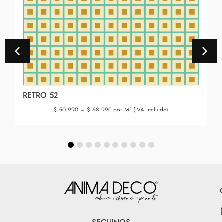
RETRO 52
$
50.990
–
$
68.990
por M² (IVA incluido)
SEGUINOS