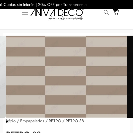
6 Cuotas sin Interés | 20% OFF por Transferencia
0
Inicio
/
Empapelados
/
RETRO
/ RETRO 38