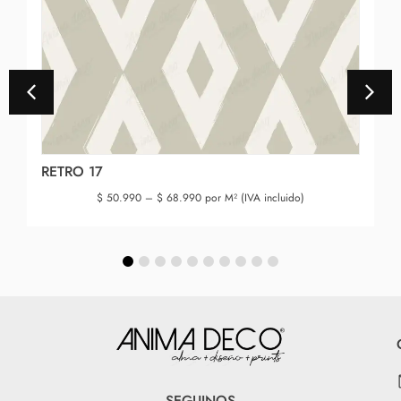
RETRO 17
$
50.990
–
$
68.990
por M² (IVA incluido)
SEGUINOS