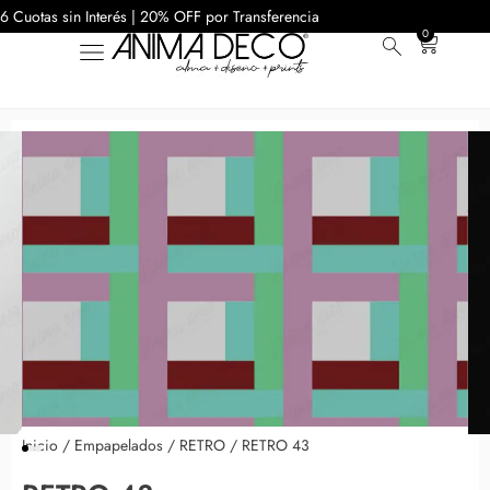
6 Cuotas sin Interés | 20% OFF por Transferencia
0
Inicio
/
Empapelados
/
RETRO
/ RETRO 43