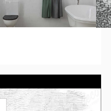
 pedido se adaptará el modelo correctamente. *Los tonos
diferir según la calibración de cada pantalla.
arlo en tu propio espacio con el simulador.