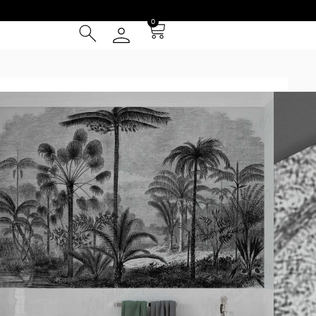
0
l Palms 05
5
² (IVA INCLUIDO)
Tarjeta de Crédito
cia
 Entrega **
instalación
otizador y obtené una muestra* a escala real según tus
uy grandes se repetirá la composición hasta cubrir las