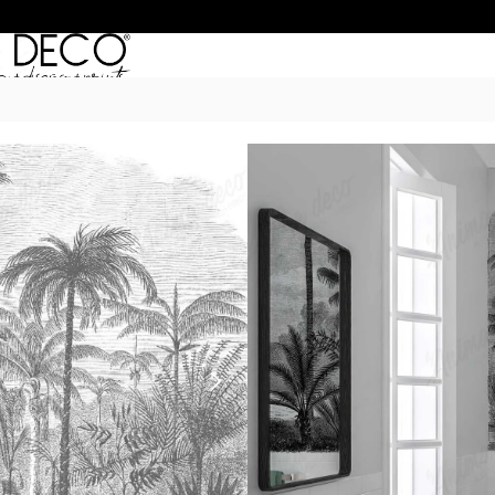
Inicio
/
Murales
/
ROYAL PALMS
/ Roya
ROYAL PALMS 0
$
55.990
–
$
74.990
POR M
6 Cuotas sin Interés con 
20% OFF por Transferen
15 días hábiles Plazo de
Incluye instrucciones de 
Presupuesta tu pared con el c
dimensiones. Si son paredes m