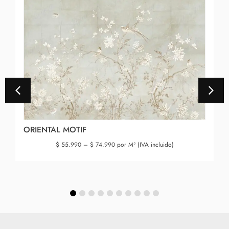
ORIENTAL MOTIF
$
55.990
–
$
74.990
por M² (IVA incluido)