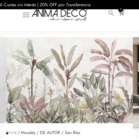
6 Cuotas sin Interés | 20% OFF por Transferencia
0
Inicio
/
Murales
/
DE AUTOR
/ San Blas