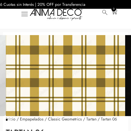
6 Cuotas sin Interés | 20% OFF por Transferencia
0
Inicio
/
Empapelados
/
Classic Geometrics
/
Tartan
/ Tartan 06