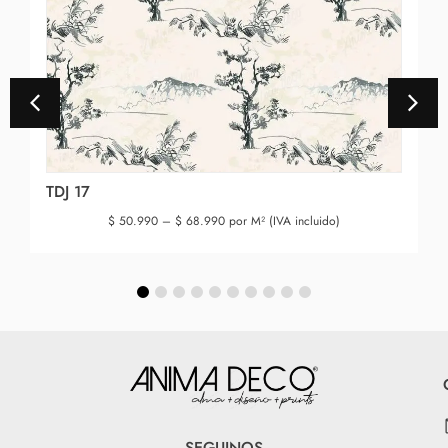
TDJ 17
$
50.990
–
$
68.990
por M² (IVA incluido)
SEGUINOS