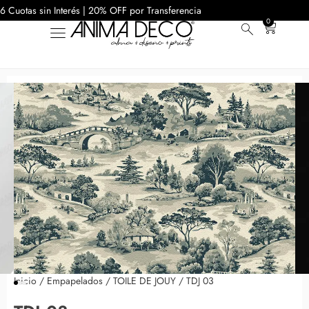
6 Cuotas sin Interés | 20% OFF por Transferencia
0
Inicio
/
Empapelados
/
TOILE DE JOUY
/ TDJ 03