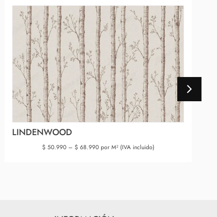
LINDENWOOD
$
50.990
–
$
68.990
por M² (IVA incluido)