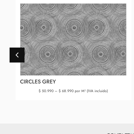
CIRCLES GREY
$
50.990
–
$
68.990
por M² (IVA incluido)