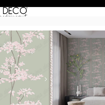
Inicio
/
Empapelados
/
SIGNATURE by 
TRAMA DE HAY
$
50.990
–
$
68.990
POR M
6 Cuotas sin Interés con 
20% OFF por Transferen
15 días hábiles Plazo de
Incluye instrucciones de 
Las imágenes son ilustrativas: e
de ancho por el alto de tu par