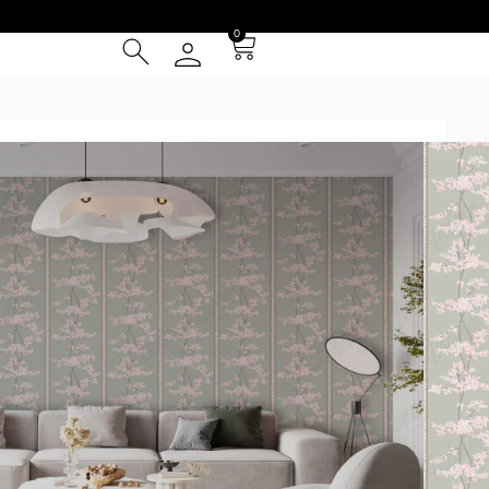
0
Adrián Diez
/ Trama de haya
A
² (IVA INCLUIDO)
Tarjeta de Crédito
cia
 Entrega **
instalación
l patrón se repite cada 1m y se presentan en paños de 1 m
ed (por ej. la foto 2 simula una pared de 4.5x3m). *Los