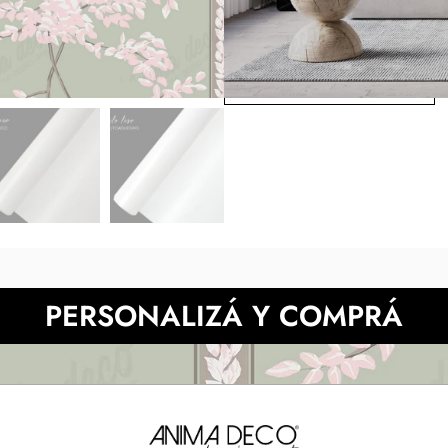
tonos digitales respecto de l
pantalla. ** Elplazo de
correo.Presupuesta tu
NECESITAS MÀS INFORMACIÓN?
PERSONALIZÁ Y COMPRÁ