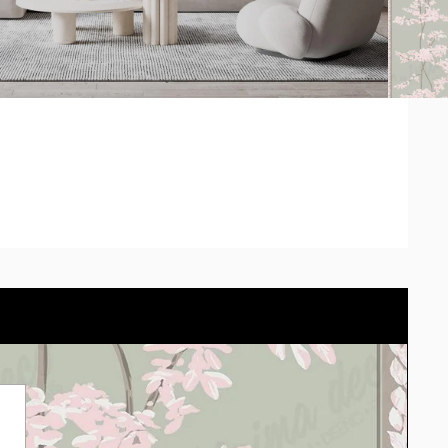
os impresos pueden diferir según la calibración de cada
 entrega no contempla el tiempo de envío de cada
 pared con el cotizador eligiendo el material.