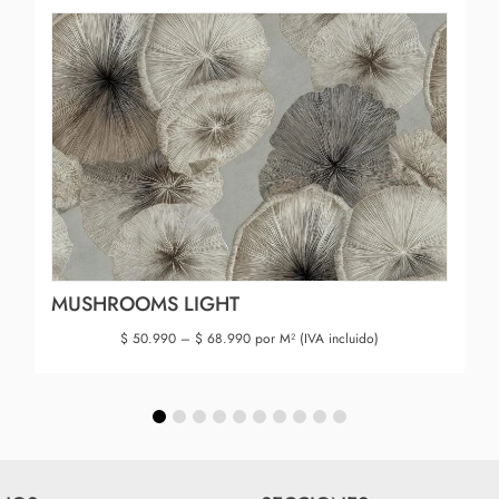
MUSHROOMS LIGHT
$
50.990
–
$
68.990
por M² (IVA incluido)