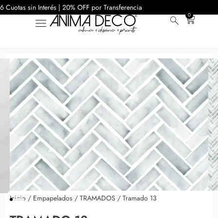
6 Cuotas sin Interés | 20% OFF por Transferencia
0
Inicio
/
Empapelados
/
TRAMADOS
/ Tramado 13