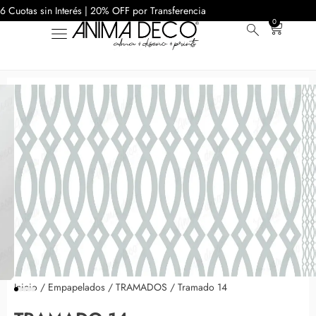
6 Cuotas sin Interés | 20% OFF por Transferencia
0
Inicio
/
Empapelados
/
TRAMADOS
/ Tramado 14