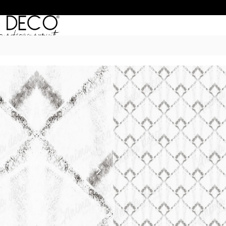
Inicio
/
Empapelados
/
TRAMADOS
/ T
TRAMADO 41
$
50.990
–
$
68.990
POR M
6 Cuotas sin Interés con 
20% OFF por Transferen
15 días hábiles Plazo de
Incluye instrucciones de 
*Las imágenes son ilustrativas: 
de ancho por el alto de tu par