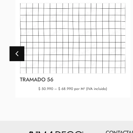
TRAMADO 56
$
50.990
–
$
68.990
por M² (IVA incluido)
CONTACTA