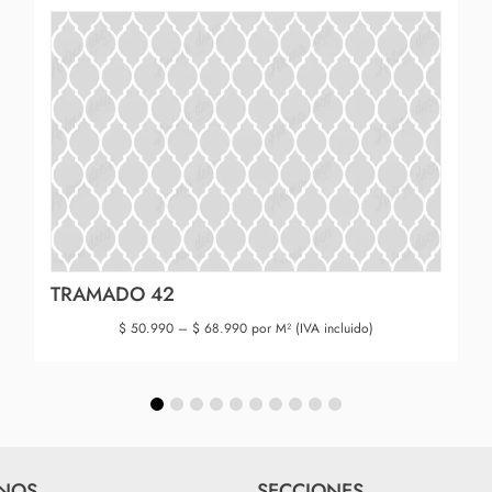
TRAMADO 42
$
50.990
–
$
68.990
por M² (IVA incluido)
NOS
SECCIONES