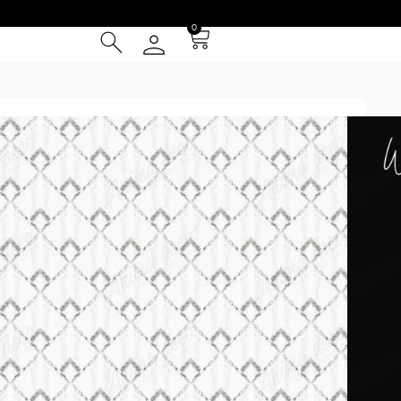
0
ramado 41
² (IVA INCLUIDO)
Tarjeta de Crédito
cia
 Entrega **
instalación
el patrón se repite cada 1m y se presentan en paños de 1 m
ed (por ej. la foto 2 simula una pared de 4.5x3m). Los