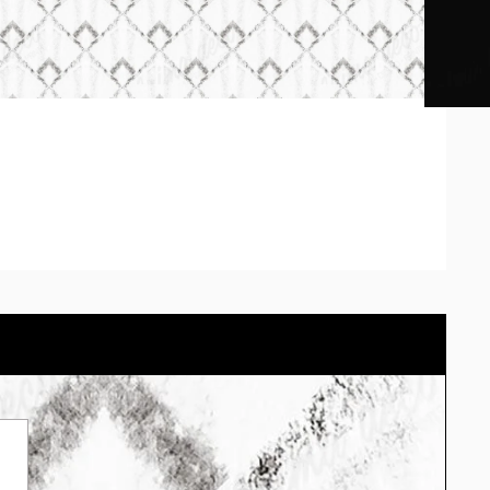
os impresos pueden diferir según la calibración de cada
tu pared con el cotizador eligiendo el material.