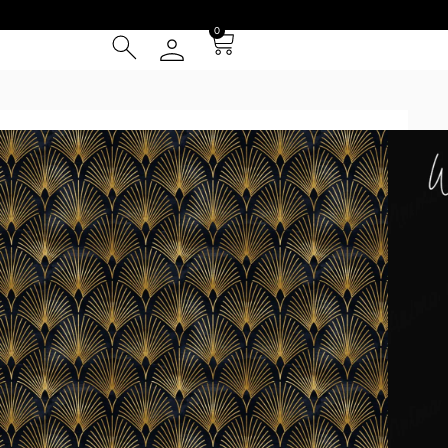
0
ramado 48
² (IVA INCLUIDO)
Tarjeta de Crédito
cia
 Entrega **
instalación
el patrón se repite cada 1m y se presentan en paños de 1 m
ed (por ej. la foto 2 simula una pared de 4.5x3m). Los