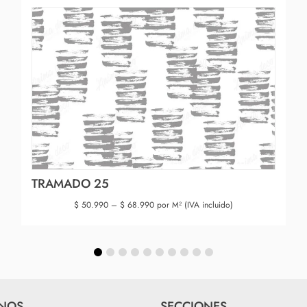
TRAMADO 25
$
50.990
–
$
68.990
por M² (IVA incluido)
NOS
SECCIONES