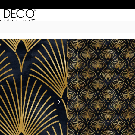
Inicio
/
Empapelados
/
TRAMADOS
/ T
TRAMADO 48
$
50.990
–
$
68.990
POR M
6 Cuotas sin Interés con 
20% OFF por Transferen
15 días hábiles Plazo de
Incluye instrucciones de 
*Las imágenes son ilustrativas: 
de ancho por el alto de tu par