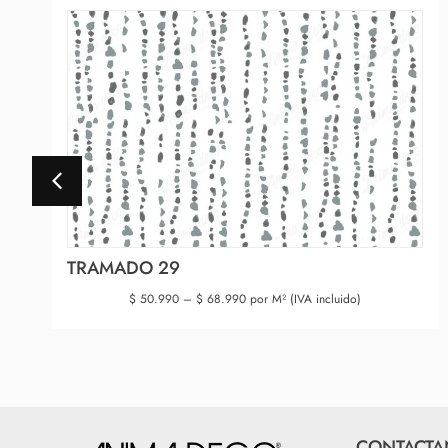
TRAMADO 29
$
50.990
–
$
68.990
por M² (IVA incluido)
CONTACTA