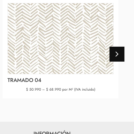
TRAMADO 04
$
50.990
–
$
68.990
por M² (IVA incluido)
INFORMACIÓN