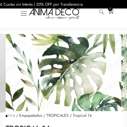
6 Cuotas sin Interés | 20% OFF por Transferencia
0
Inicio
/
Empapelados
/
TROPICALES
/ Tropical 14