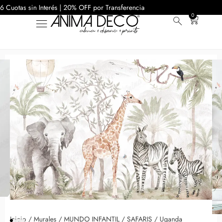
6 Cuotas sin Interés | 20% OFF por Transferencia
0
Inicio
/
Murales
/
MUNDO INFANTIL
/
SAFARIS
/ Uganda