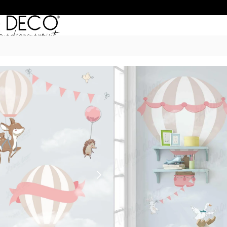
Inicio
/
Murales
/
MUNDO INFANTIL
/
VIAJE EN GLOB
$
55.990
–
$
74.990
POR M
6 Cuotas sin Interés con 
20% OFF por Transferen
15 días hábiles Plazo de
Incluye instrucciones de 
Presupuesta tu pared con el c
dimensiones. Si son paredes m