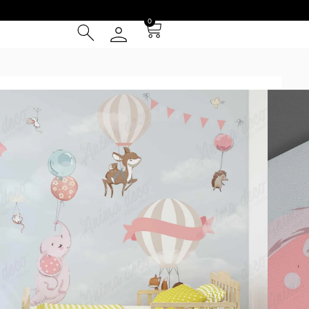
0
TRANSPORTES
/ Viaje en globo
O
² (IVA INCLUIDO)
Tarjeta de Crédito
cia
 Entrega **
instalación
otizador y obtené una muestra* a escala real según tus
uy grandes se repetirá la composición hasta cubrir las