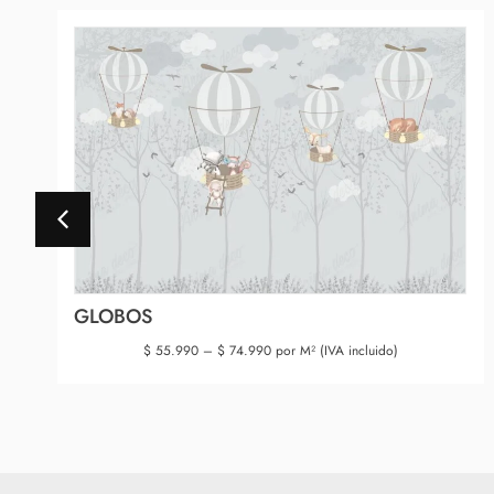
GLOBOS
$
55.990
–
$
74.990
por M² (IVA incluido)