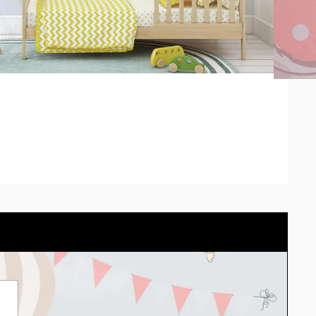
 pedido se adaptará el modelo correctamente. *Los tonos
diferir según la calibración de cada pantalla.
arlo en tu propio espacio con el simulador.