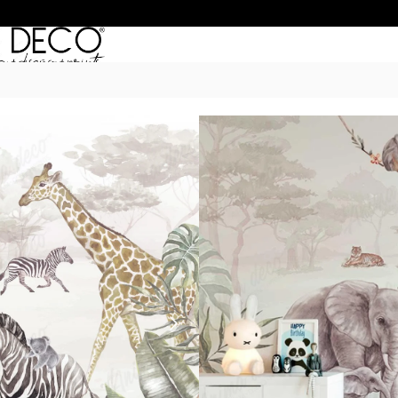
Inicio
/
Murales
/
MUNDO INFANTIL
/
WILD
$
55.990
–
$
74.990
POR M
6 Cuotas sin Interés con 
20% OFF por Transferen
15 días hábiles Plazo de
Incluye instrucciones de 
Presupuesta tu pared con el c
dimensiones. Si son paredes m