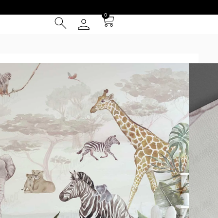
0
SAFARIS
/ Wild
² (IVA INCLUIDO)
Tarjeta de Crédito
cia
 Entrega **
instalación
otizador y obtené una muestra* a escala real según tus
uy grandes se repetirá la composición hasta cubrir las