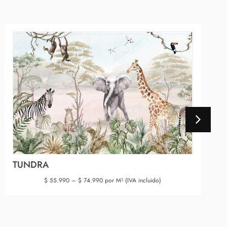
TUNDRA
$
55.990
–
$
74.990
por M² (IVA incluido)