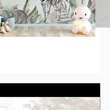
 pedido se adaptará el modelo correctamente. *Los tonos
diferir según la calibración de cada pantalla.
arlo en tu propio espacio con el simulador.