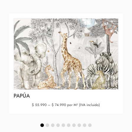
PAPÚA
$
55.990
–
$
74.990
por M² (IVA incluido)