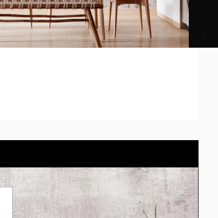
s tonos de la muestra pueden diferir según la calibración
odes probarlo en tu propio espacio con el simulador.