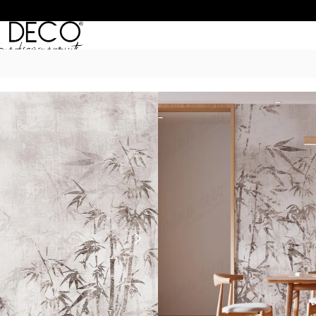
Inicio
/
Murales
/
NATURE
/ Xunco
XUNCO
$
55.990
–
$
74.990
POR M
6 Cuotas sin Interés con 
20% OFF por Transferen
15 días hábiles Plazo de
Incluye instrucciones de 
Presupuesta tu pared con el c
dimensiones. IMPORTANTE:Si tu