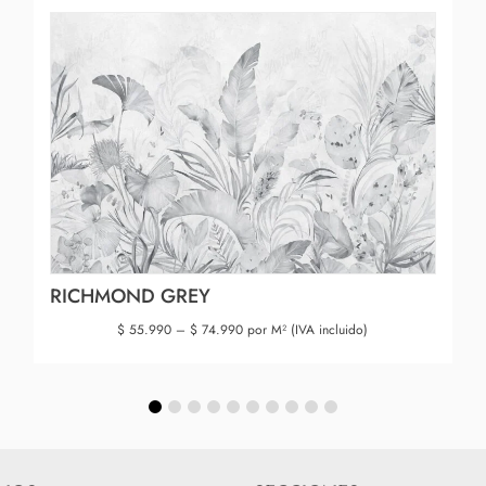
RICHMOND GREY
$
55.990
–
$
74.990
por M² (IVA incluido)