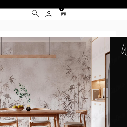
0
² (IVA INCLUIDO)
Tarjeta de Crédito
cia
 Entrega **
instalación
otizador y obtené una muestra* a escala real según tus
 pared excede los 4.50m de ancho o 3m de alto no será