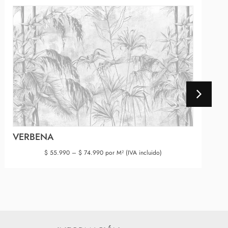
VERBENA
$
55.990
–
$
74.990
por M² (IVA incluido)