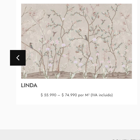
LINDA
$
55.990
–
$
74.990
por M² (IVA incluido)