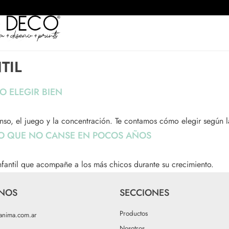
TIL
O ELEGIR BIEN
scanso, el juego y la concentración. Te contamos cómo elegir según l
NO QUE NO CANSE EN POCOS AÑOS
nfantil que acompañe a los más chicos durante su crecimiento.
NOS
SECCIONES
Productos
anima.com.ar
Nosotros