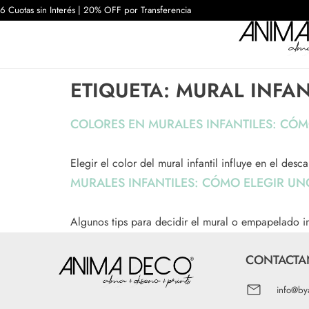
6 Cuotas sin Interés | 20% OFF por Transferencia
ETIQUETA:
MURAL INFAN
COLORES EN MURALES INFANTILES: CÓM
Elegir el color del mural infantil influye en el de
MURALES INFANTILES: CÓMO ELEGIR U
Algunos tips para decidir el mural o empapelado i
CONTACTA
info@by