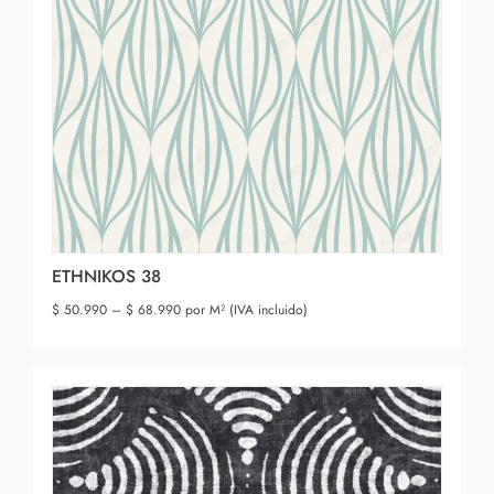
ETHNIKOS 38
$
50.990
–
$
68.990
por M² (IVA incluido)