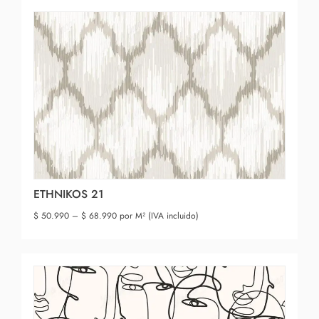
ETHNIKOS 21
$
50.990
–
$
68.990
por M² (IVA incluido)