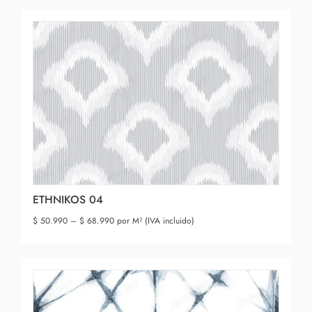
ETHNIKOS 04
$
50.990
–
$
68.990
por M² (IVA incluido)