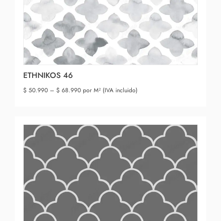
ETHNIKOS 46
$
50.990
–
$
68.990
por M² (IVA incluido)