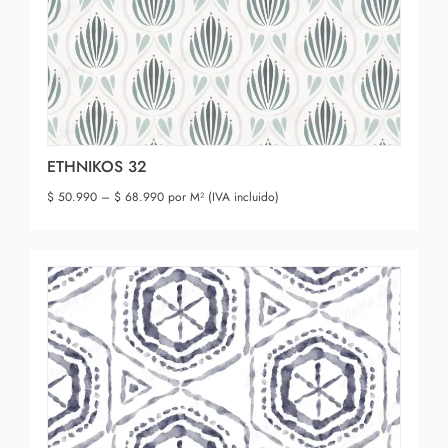
ETHNIKOS 32
$
50.990
–
$
68.990
por M² (IVA incluido)