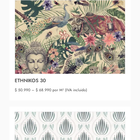
ETHNIKOS 30
$
50.990
–
$
68.990
por M² (IVA incluido)