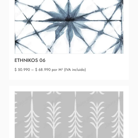
ETHNIKOS 06
$
50.990
–
$
68.990
por M² (IVA incluido)