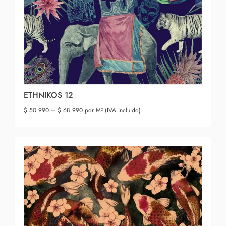
ETHNIKOS 12
$
50.990
–
$
68.990
por M² (IVA incluido)