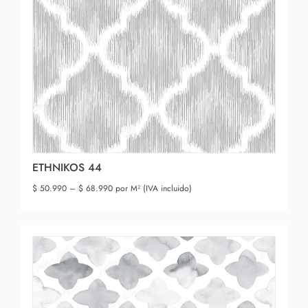
ETHNIKOS 44
$
50.990
–
$
68.990
por M² (IVA incluido)