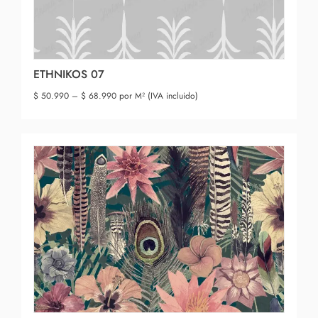
ETHNIKOS 07
$
50.990
–
$
68.990
por M² (IVA incluido)