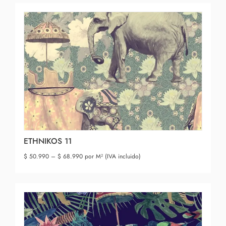
ETHNIKOS 11
$
50.990
–
$
68.990
por M² (IVA incluido)