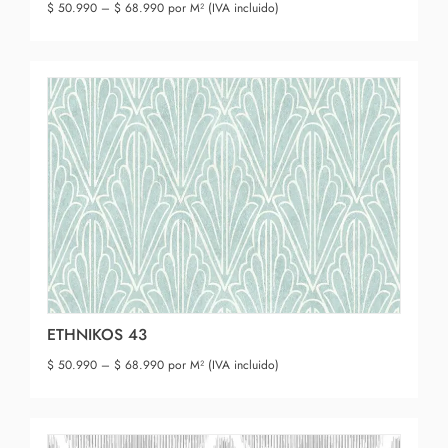
$
50.990
–
$
68.990
por M² (IVA incluido)
ETHNIKOS 43
$
50.990
–
$
68.990
por M² (IVA incluido)